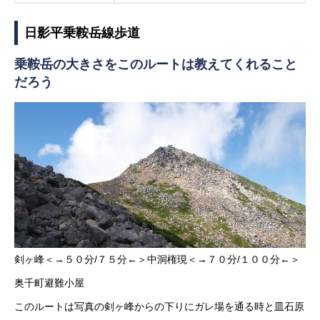
日影平乗鞍岳線歩道
乗鞍岳の大きさをこのルートは教えてくれること
だろう
剣ヶ峰＜→５０分/７５分←＞中洞権現＜→７０分/１００分←＞
奥千町避難小屋
このルートは写真の剣ヶ峰からの下りにガレ場を通る時と皿石原