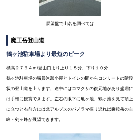
展望盤で山名を調べては
魔王岳登山道
鶴ヶ池駐車場より最短のピーク
標高２７６４ｍ/登山口より上り１５分、下り１０分
鶴ヶ池駐車場の職員休憩小屋とトイレの間からコンリートの階段
状の登山道を上ります。途中にはコマクサの復元地があり盛期に
は手軽に観賞できます。左右の眼下に亀ヶ池、鶴ヶ池を見て頂上
に立つと右前方には北アルプスのパノラマ振り返れば乗鞍岳の主
峰・剣ヶ峰が展望できます。