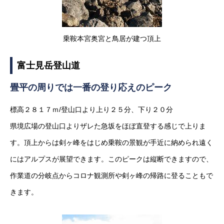
乗鞍本宮奥宮と鳥居が建つ頂上
富士見岳登山道
畳平の周りでは一番の登り応えのピーク
標高２８１７ｍ/登山口より上り２５分、下り２０分
県境広場の登山口よりザレた急坂をほぼ直登する感じで上りま
す。頂上からは剣ヶ峰をはじめ乗鞍の景観が手近に納められ遠く
にはアルプスが展望できます。このピークは縦断できますので、
作業道の分岐点からコロナ観測所や剣ヶ峰の帰路に登ることもで
きます。