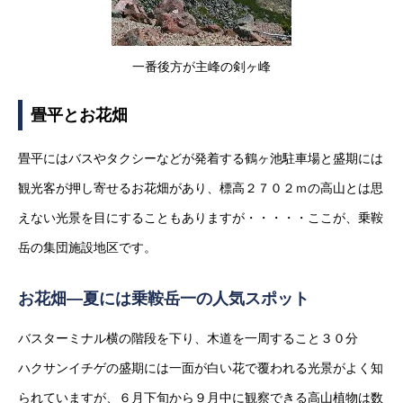
一番後方が主峰の剣ヶ峰
畳平とお花畑
畳平にはバスやタクシーなどが発着する鶴ヶ池駐車場と盛期には
観光客が押し寄せるお花畑があり、標高２７０２ｍの高山とは思
えない光景を目にすることもありますが・・・・・ここが、乗鞍
岳の集団施設地区です。
お花畑―夏には乗鞍岳一の人気スポット
バスターミナル横の階段を下り、木道を一周すること３０分
ハクサンイチゲの盛期には一面が白い花で覆われる光景がよく知
られていますが、６月下旬から９月中に観察できる高山植物は数