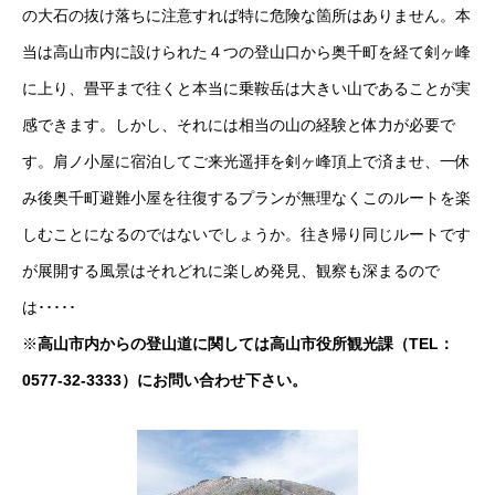
の大石の抜け落ちに注意すれば特に危険な箇所はありません。本
当は高山市内に設けられた４つの登山口から奥千町を経て剣ヶ峰
に上り、畳平まで往くと本当に乗鞍岳は大きい山であることが実
感できます。しかし、それには相当の山の経験と体力が必要で
す。肩ノ小屋に宿泊してご来光遥拝を剣ヶ峰頂上で済ませ、一休
み後奥千町避難小屋を往復するプランが無理なくこのルートを楽
しむことになるのではないでしょうか。往き帰り同じルートです
が展開する風景はそれどれに楽しめ発見、観察も深まるので
は･････
※
高山市内からの登山道に関しては高山市役所観光課（TEL：
0577-32-3333）にお問い合わせ下さい。