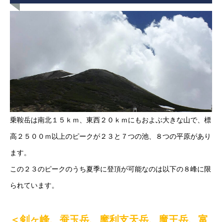
乗鞍岳は南北１５ｋｍ、東西２０ｋｍにもおよぶ大きな山で、標
高２５００ｍ以上のピークが２３と７つの池、８つの平原があり
ます。
この２３のピークのうち夏季に登頂が可能なのは以下の８峰に限
られています。
＜剣ヶ峰、蚕玉岳、摩利支天岳、魔王岳、富