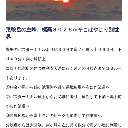
乗鞍岳の主峰、標高３０２６ｍそこはやはり別世
界
畳平のバスターミナルより約３０分で肩ノ小屋＜上り６０分、下
り４０分＞剣ヶ峰頂上
コロナ観測所の建つ摩利支天岳に行く道との分岐点までは３ルー
トあります。
①料金小屋から鶴ヶ池園路を経て県境広場を右に作業道を
②バスターミナル横手からお花畑に降り、横断して不消ヶ池手前
から作業道へ
③県境広場から富士見岳のピークを縦走して作業道へ
分岐点からは大雪渓、剣ヶ峰を左に見て数分で肩ノ小屋に到着し