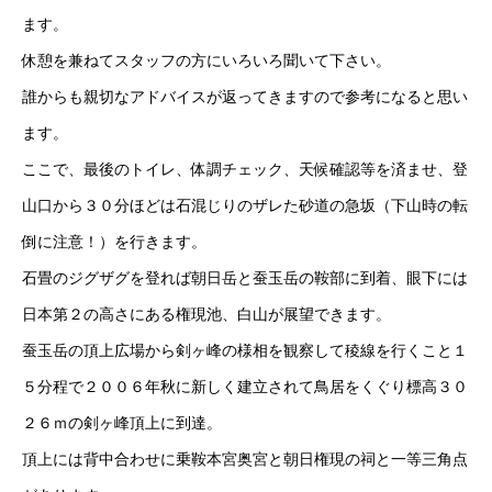
ます。
休憩を兼ねてスタッフの方にいろいろ聞いて下さい。
誰からも親切なアドバイスが返ってきますので参考になると思い
ます。
ここで、最後のトイレ、体調チェック、天候確認等を済ませ、登
山口から３０分ほどは石混じりのザレた砂道の急坂（下山時の転
倒に注意！）を行きます。
石畳のジグザグを登れば朝日岳と蚕玉岳の鞍部に到着、眼下には
日本第２の高さにある権現池、白山が展望できます。
蚕玉岳の頂上広場から剣ヶ峰の様相を観察して稜線を行くこと１
５分程で２００６年秋に新しく建立されて鳥居をくぐり標高３０
２６ｍの剣ヶ峰頂上に到達。
頂上には背中合わせに乗鞍本宮奥宮と朝日権現の祠と一等三角点