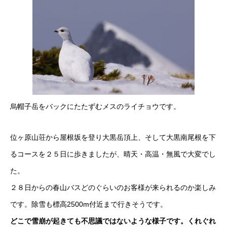
烏帽子岳をバックにたたずむメスのライチョウです。
位ヶ原山荘から屋根坂を登り大黒岳頂上、そして大黒南尾根を下
るコースを２５日に歩きましたが、晴天・高温・無風で大変でし
た。
２８日からの春山バスどのぐらいのお客様が来られるのか楽しみ
です。除雪も標高2500m付近まで行きそうです。
どこで雪崩が起きても不思議ではないような様子です。くれぐれ