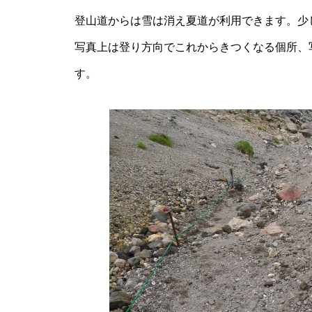
登山道からは雪は消え夏道が利用できます。少
紅葉少しはじまってます。
写真上は登り方向でこれからきつくなる個所、
す。
乗鞍岳紅葉情報２０１５①
Mt.Norikuradake Weekly ’11-33