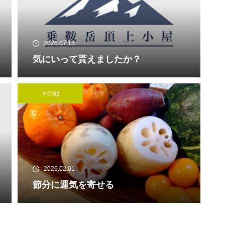
2026.07.15
気にいって貰えましたか？
冬の乗鞍岳頂上群
その他
エビの尻尾越しに・・・・・
2026.02.01
節分に運気を寄せる
今年の乗鞍スカイライン最終の