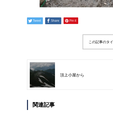
Mt.Norikuradake Weekly ’11-30
Tweet
Share
Pin it
この記事のタイ
雷鳥注目されてます。
頂上小屋から
ライチョウの今は・・・
関連記事