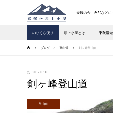
乗鞍の今、自然などに
のりくら便り
頂上小屋とは
乗鞍漫
ブログ
登山道
剣ヶ峰登山道
高山植物
紅葉
2012.07.16
クロユリが咲いています
剣ヶ峰登山道
登山道