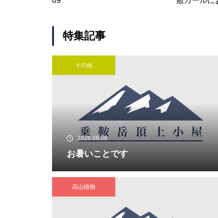
09
敷カールに
集いに参加
特集記事
お盆は・・・・・
その他
御来光は・・・・・
2026.08.06
お暑いことです
高山植物
ご来光バス最終日は・・・・・