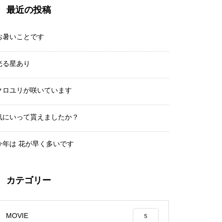
最近の投稿
乗鞍岳紅葉情報２０１５②
お暑いことです
光る星あり
クロユリが咲いています
紅葉と剣ヶ峰
気にいって貰えましたか？
今年は 花が早く多いです
Mt.Norikuradake Weekly ’11-31
カテゴリー
MOVIE
5