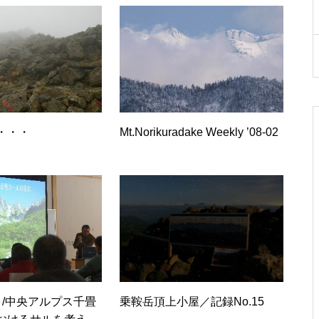
白いライチョウを見る
・・・
Mt.Norikuradake Weekly ’08-02
頂上のライチョウの今
は・・・・・
御来光は
４/中央アルプス千畳
乗鞍岳頂上小屋／記録No.15