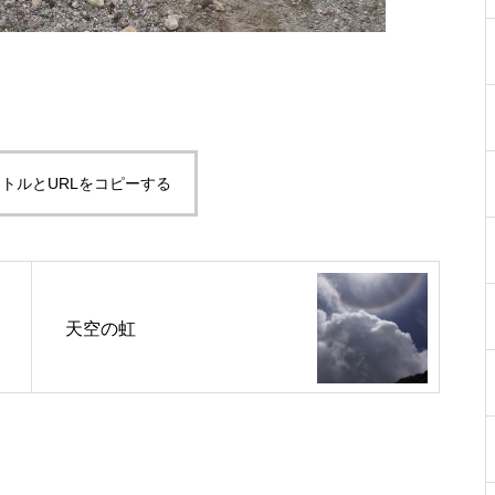
Mt.Norikuradake Weekly ’10-28
トルとURLをコピーする
ライチョウは今
天空の虹
ライチョウの今は・・・