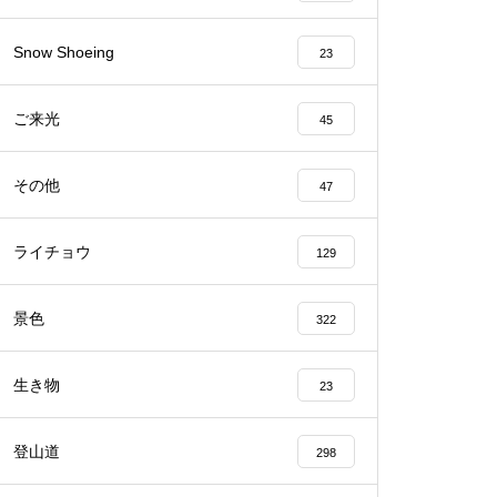
Snow Shoeing
23
Mt.Norikuradake Weekly ’10-27
ご来光
45
その他
47
番いのライチョウを・・・
ライチョウ
129
景色
322
生き物
23
ライチョウの今は・・・
登山道
298