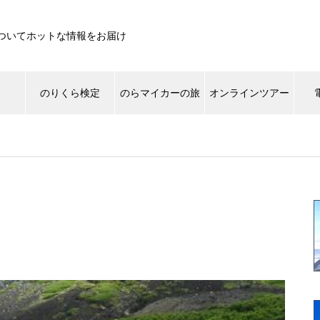
ついてホットな情報をお届け
遊
のりくら検定
のらマイカーの旅
オンラインツアー
ライチョウ
ご来光
景色
登山道
生き
草もみじしてます。