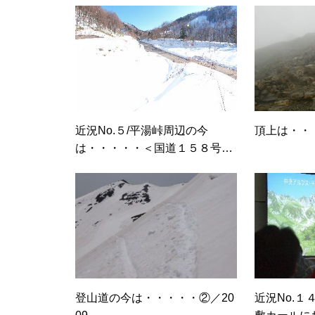
ライチョウの番を見る
近況No.５/平湯峠周辺の今
頂上は・・
は・・・・・＜国道１５８号線
ライチョウの今は・・・・・
～平湯峠～乗鞍スカイライン＞
今朝の北アルプス展望です。
登山道の今は・・・・・②／20
近況No.１