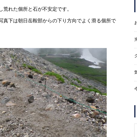
し荒れた個所と石が不安定です。
エビの尻尾越しに・・・・・
写真下は朝日岳鞍部からの下り方向でよく滑る個所で
紅葉は・・・・・
Mt.Norikuradake Weekly ’11-32