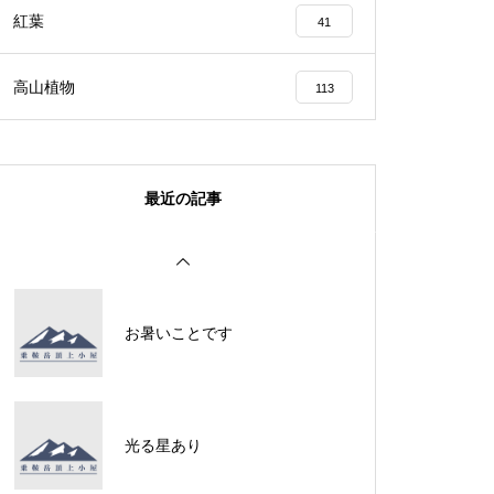
紅葉
41
ライチョウは・・・・・
高山植物
113
最近の記事
ライチョウは・・・・・
お暑いことです
御来光を遥拝
光る星あり