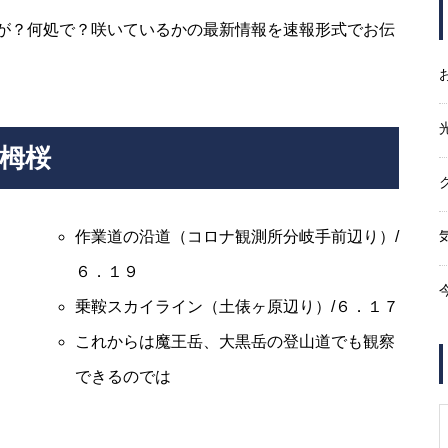
が？何処で？咲いているかの最新情報を速報形式でお伝
エビの尻尾越しに・・・・・
葉栂桜
紅葉は・・・・・
作業道の沿道（コロナ観測所分岐手前辺り）/
６．１９
乗鞍スカイライン（土俵ヶ原辺り）/６．１７
これからは魔王岳、大黒岳の登山道でも観察
Mt.Norikuradake Weekly ’11-32
できるのでは