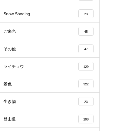
Snow Shoeing
23
Mt.Norikuradake Weekly ’10-27
ご来光
45
その他
47
番いのライチョウを・・・
ライチョウ
129
景色
322
生き物
23
ライチョウの今は・・・
登山道
298