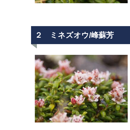
Mt.Norikuradake Weekly ’11-30
２ ミネズオウ/峰蘇芳
雷鳥注目されてます。
ライチョウの今は・・・