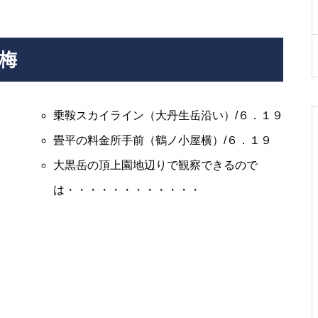
白いライチョウを見る
梅
乗鞍スカイライン（大丹生岳沿い）/６．１９
畳平の料金所手前（鶴ノ小屋横）/６．１９
頂上のライチョウの今
大黒岳の頂上園地辺りで観察できるので
は・・・・・
は・・・・・・・・・・・・
御来光は