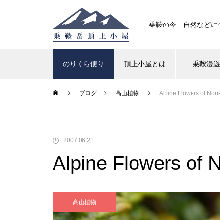
乗鞍の今、自然などに
のりくら便り
頂上小屋とは
乗鞍漫
ブログ
高山植物
Alpine Flowers of Nor
高山植物
紅葉
2007.06.21
クロユリが咲いています
Alpine Flowers of 
高山植物