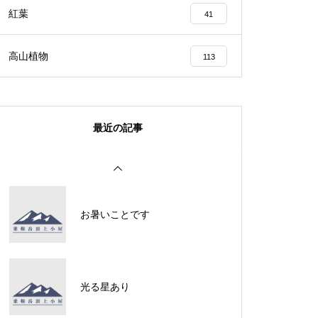
紅葉
41
ライチョウは・・・・・
高山植物
113
最近の記事
ライチョウは・・・・・
お暑いことです
御来光を遥拝
光る星あり