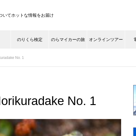
ついてホットな情報をお届け
遊
のりくら検定
のらマイカーの旅
オンラインツアー
ikuradake No. 1
ライチョウ
ご来光
景色
登山道
生き
草もみじしてます。
Norikuradake No. 1