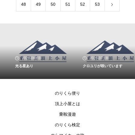
48
49
50
51
52
53
2026.08.03
2026.07.18
光る星あり
クロユリが咲いています
のりくら便り
頂上小屋とは
乗鞍漫遊
のりくら検定