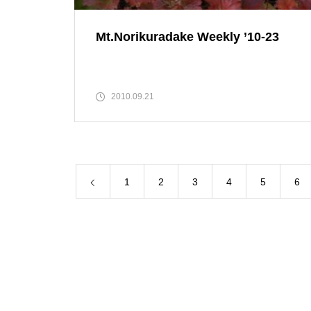
Mt.Norikuradake Weekly ’10-23
ライチョウの番を見る
2010.09.21
ライチョウの今は・・・・・
1
2
3
4
5
6
今朝の北アルプス展望です。