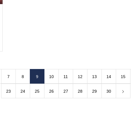
白いライチョウを見る
頂上のライチョウの今
は・・・・・
7
8
9
10
11
12
13
14
15
23
24
25
26
27
28
29
30
御来光は