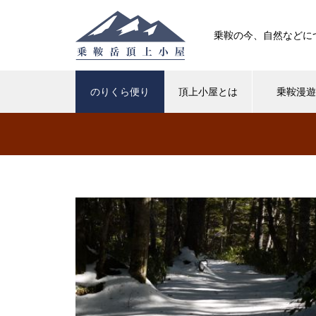
乗鞍の今、自然などに
のりくら便り
頂上小屋とは
乗鞍漫
高山植物
紅葉
クロユリが咲いています