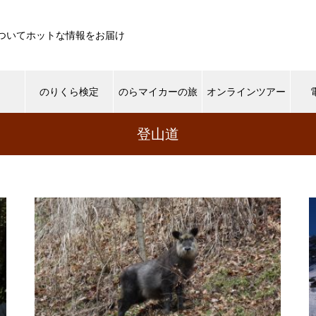
ついてホットな情報をお届け
遊
のりくら検定
のらマイカーの旅
オンラインツアー
登山道
ライチョウ
ご来光
景色
登山道
生き
草もみじしてます。