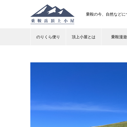
乗鞍の今、自然などに
のりくら便り
頂上小屋とは
乗鞍漫
高山植物
紅葉
クロユリが咲いています