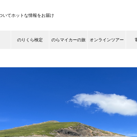
ついてホットな情報をお届け
遊
のりくら検定
のらマイカーの旅
オンラインツアー
ライチョウ
ご来光
景色
登山道
生き
草もみじしてます。