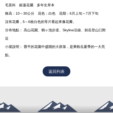
毛茛科 銀蓮花屬 多年生草本
株高：10～30公分 花色：白色 花期：6月上旬～7月下旬
沒有花瓣，5～6枚白色的萼片看起來像花瓣。
分布地點： 高山花園、鶴ヶ池步道、Skyline沿線、劍岳登山口附
近
小屋說明： 畳平的花園中盛開的大群落，是乘鞍岳夏季的一大亮
點。
返回列表