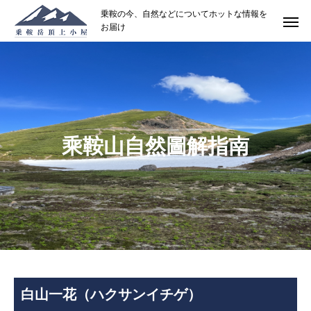
乗鞍の今、自然などについてホットな情報を
お届け
乘鞍山自然圖解指南
白山一花（ハクサンイチゲ）