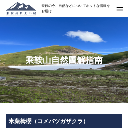
乗鞍の今、自然などについてホットな情報を
お届け
乘鞍山自然圖解指南
米葉栂櫻（コメバツガザクラ）