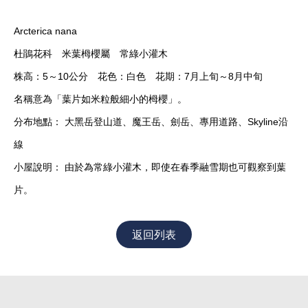
Arcterica nana
杜鵑花科 米葉栂櫻屬 常綠小灌木
株高：5～10公分 花色：白色 花期：7月上旬～8月中旬
名稱意為「葉片如米粒般細小的栂櫻」。
分布地點： 大黑岳登山道、魔王岳、劍岳、專用道路、Skyline沿
線
小屋說明： 由於為常綠小灌木，即使在春季融雪期也可觀察到葉
片。
返回列表