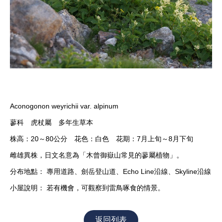
Aconogonon weyrichii var. alpinum
蓼科 虎杖屬 多年生草本
株高：20～80公分 花色：白色 花期：7月上旬～8月下旬
雌雄異株，日文名意為「木曾御嶽山常見的蓼屬植物」。
分布地點： 專用道路、劍岳登山道、Echo Line沿線、Skyline沿線
小屋說明： 若有機會，可觀察到雷鳥啄食的情景。
返回列表