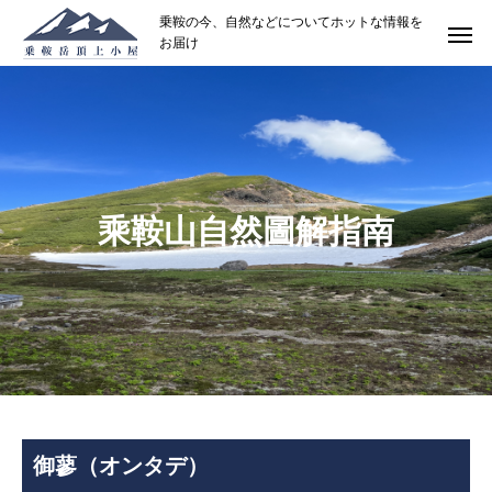
乗鞍の今、自然などについてホットな情報を
お届け
乘鞍山自然圖解指南
御蓼（オンタデ）