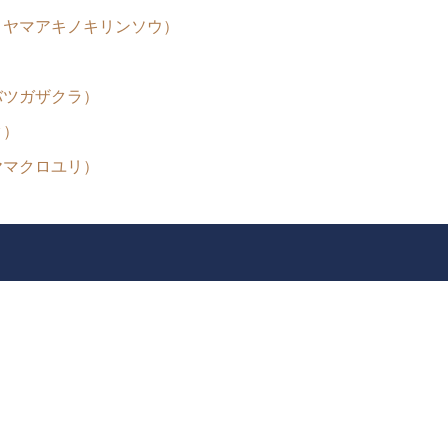
ミヤマアキノキリンソウ）
Mt.Norikuradake Weekly ’10-28
）
バツガザクラ）
ク）
ヤマクロユリ）
ライチョウは今
ライチョウの今は・・・