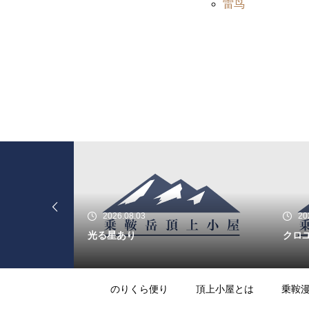
雷鸟
ライチョウの番を見る
ライチョウの今は・・・・・
2026.08.03
20
光る星あり
クロ
今朝の北アルプス展望です。
のりくら便り
頂上小屋とは
乗鞍