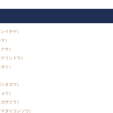
エビの尻尾越しに・・・・・
サンイチゲ）
ルマ）
紅葉は・・・・・
メクサ）
ヤクリンドウ）
カガミ）
）
バシオガマ）
Mt.Norikuradake Weekly ’11-32
キョウ）
ツガザクラ）
ヤマダイコンソウ）