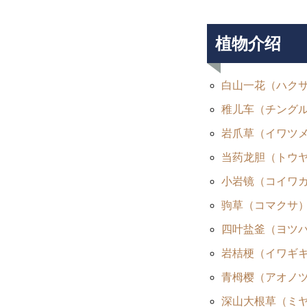
紅葉少しはじまってます。
植物介绍
白山一花（ハク
稚儿车（チング
乗鞍岳紅葉情報２０１５①
岩爪草（イワツ
当药龙胆（トウ
小岩镜（コイワ
驹草（コマクサ
四叶盐釜（ヨツ
Mt.Norikuradake Weekly ’11-33
岩桔梗（イワギ
青栂樱（アオノ
深山大根草（ミ