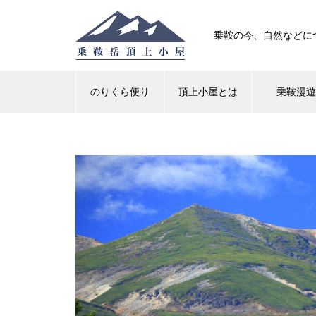
乗鞍の今、自然などに
のりくら便り
頂上小屋とは
乗鞍漫
高山植物
紅葉
クロユリが咲いています