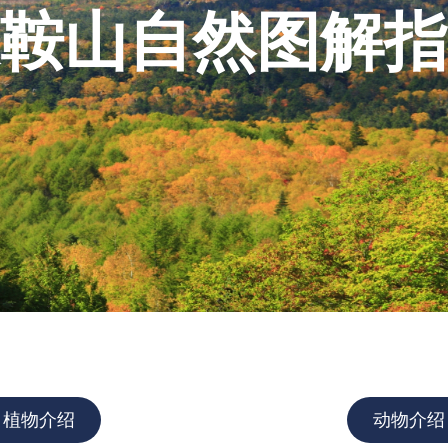
高山植物開花情報②
鞍山自然图解指
コマクサの今は・・・・・
高山植物の花は・・・・・
植物介绍
动物介绍