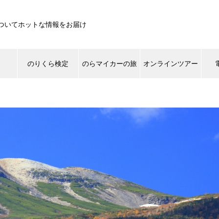
ついてホットな情報をお届け
遊
のりくら検定
のらマイカーの旅
オンラインツアー
ライチョウ
ご来光
景色
登山道
生き
草もみじしてます。