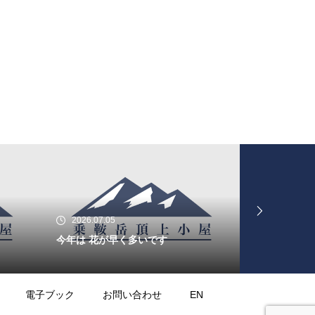
ライチョウは・・・・・
ライチョウは・・・・・
2026.07.05
2026.02.01
今年は 花が早く多いです
節分に運気を
御来光を遥拝
電子ブック
お問い合わせ
EN