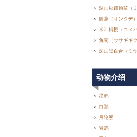
深山秋麒麟草（
Mt.Norikuradake Weekly ’11-30
御蓼（オンタデ
米叶栂樱（コメ
兔菊（ウサギギ
深山黑百合（ミ
雷鳥注目されてます。
动物介绍
星鸦
白鼬
ライチョウの今は・・・
月轮熊
岩鹨