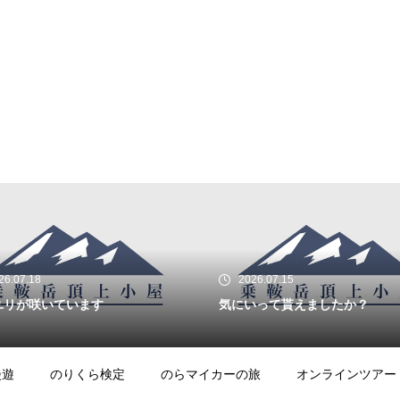
白いライチョウを見る
頂上のライチョウの今
は・・・・・
26.07.18
2026.07.15
ユリが咲いています
気にいって貰えましたか？
御来光は
漫遊
のりくら検定
のらマイカーの旅
オンラインツアー