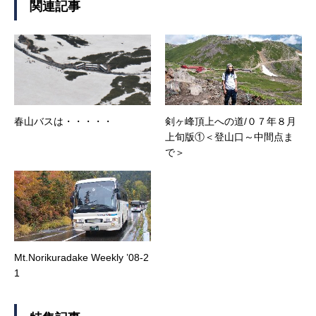
関連記事
春山バスは・・・・・
剣ヶ峰頂上への道/０７年８月
上旬版①＜登山口～中間点ま
で＞
Mt.Norikuradake Weekly ’08-2
1