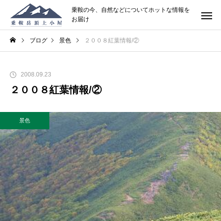
乗鞍の今、自然などについてホットな情報を
お届け
ブログ
景色
２００８紅葉情報/②
2008.09.23
２００８紅葉情報/②
景色