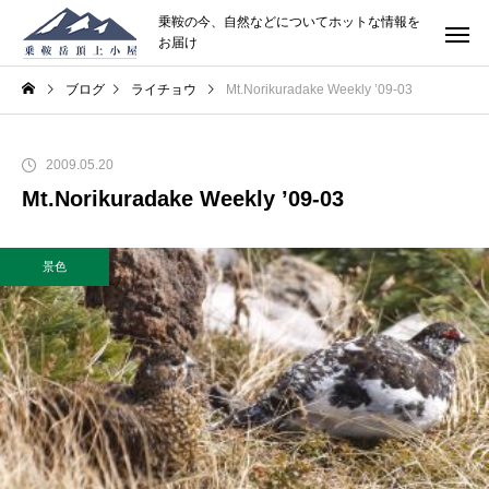
乗鞍の今、自然などについてホットな情報を
お届け
ブログ
ライチョウ
Mt.Norikuradake Weekly ’09-03
2009.05.20
Mt.Norikuradake Weekly ’09-03
景色