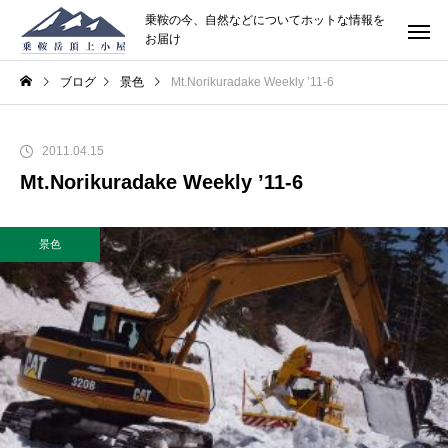
乗鞍の今、自然などについてホットな情報を
お届け
ブログ
景色
Mt.Norikuradake Weekly ’11-6
2011.04.15
Mt.Norikuradake Weekly ’11-6
景色