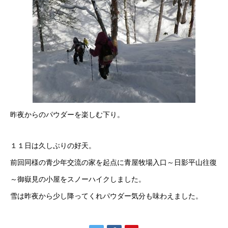
昨夜からのパウダーを楽しむ下り。
１１日は久しぶりの好天。
前回同様の青少年交流の家を起点に青屋牧場入口～日影平山往復
～御嶽見の小屋をスノーハイクしました。
雪は昨夜から少し降ってくれパウダー気分も味わえました。