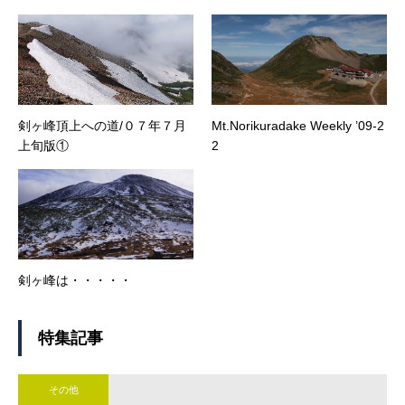
剣ヶ峰頂上への道/０７年７月
Mt.Norikuradake Weekly ’09-2
上旬版①
2
剣ヶ峰は・・・・・
特集記事
その他