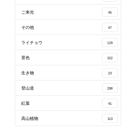
ご来光
45
その他
47
ライチョウ
129
景色
322
生き物
23
登山道
298
紅葉
41
高山植物
113