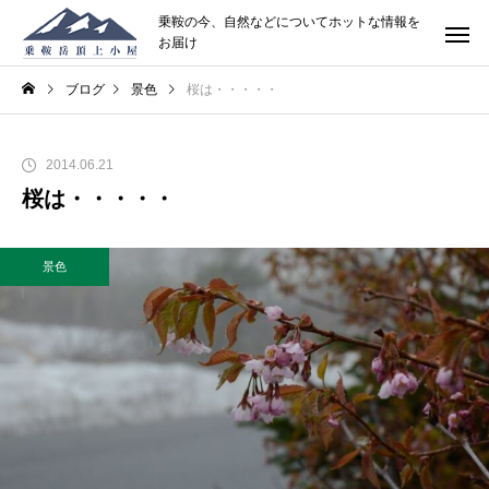
乗鞍の今、自然などについてホットな情報を
お届け
ブログ
景色
桜は・・・・・
2014.06.21
桜は・・・・・
景色