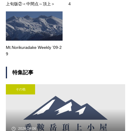
上旬版②＜中間点～頂上＞
4
Mt.Norikuradake Weekly ’09-2
9
特集記事
その他
2026.08.06