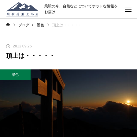
乗鞍の今、自然などについてホットな情報を
お届け
ブログ
景色
頂上は・・・・・
2012.09.26
頂上は・・・・・
景色