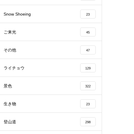
Snow Shoeing
23
Mt.Norikuradake Weekly ’10-27
ご来光
45
その他
47
番いのライチョウを・・・
ライチョウ
129
景色
322
生き物
23
ライチョウの今は・・・
登山道
298