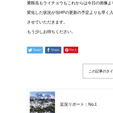
乗鞍岳もライチョウもこれからは今日の画像よ
変化した状況が当HPの更新の予定よりも早く
させていただきます。
お盆は・・・・・
もう少しお待ちください。
Tweet
Share
Pin it
御来光は・・・・・
この記事のタイ
近況リポート：No.1
ご来光バス最終日は・・・・・