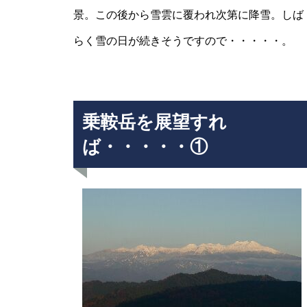
景。この後から雪雲に覆われ次第に降雪。しば
Mt.Norikuradake Weekly ’11-30
らく雪の日が続きそうですので・・・・・。
乗鞍岳を展望すれ
ば・・・・・①
雷鳥注目されてます。
ライチョウの今は・・・