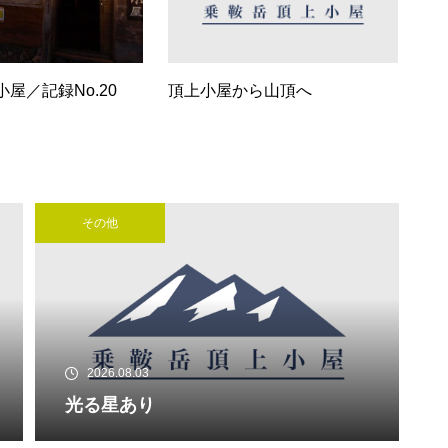
桜開花
屋／記録No.20
頂上小屋から山頂へ
エビの尻尾越しの展望
は・・・・・
その他
小屋のご利用は・・・・・
2026.08.03
光る星あり
エコーラインの除雪