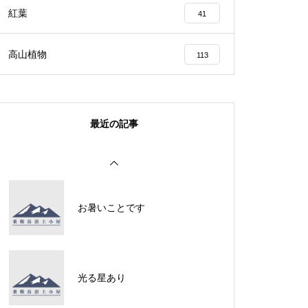
紅葉
41
ライチョウは・・・・・
高山植物
113
最近の記事
ライチョウは・・・・・
お暑いことです
御来光を遥拝
光る星あり