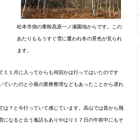
白いライチョウを見る
松本市側の乗鞍高原一ノ瀬園地からです。この
あたりももうすぐ雪に覆われ冬の景色が見られ
ます。
頂上のライチョウの今
て１１月に入ってからも何回かは行ってはいたのです
は・・・・・
いていたのと小屋の業務整理などもあったことから遅れ
では？と今行っていて感じています。高山では昔から飛
雪になると云う逸話もありやはり１７日の午前中にもそ
御来光は