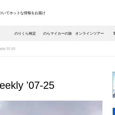
ついてホットな情報をお届け
遊
のりくら検定
のらマイカーの旅
オンラインツアー
ekly ’07-25
ライチョウ
ご来光
景色
登山道
生き
草もみじしてます。
eekly ’07-25