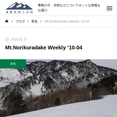
乗鞍の今、自然などについてホットな情報を
お届け
ブログ
景色
Mt.Norikuradake Weekly ’10-04
2010.02.27
Mt.Norikuradake Weekly ’10-04
景色