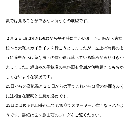
夏では見ることができない所からの展望です。
２月２５日は国道158線から平湯峠に向かいました。峠から夫婦
松へと乗鞍スカイラインを行こうとしましたが、左上の写真のよ
うに途中からは急な法面の雪が崩れ落ちている箇所があり引きか
えしました。輝山や久手牧場の急斜面も雪崩が何時起きてもおか
しくないような状況です。
23日からの高気温と２６日からの雨でこれからは雪の斜面を歩く
には相当な観察と注意が必要です。
23日には位ヶ原山荘の上でも雪崩でスキーヤーが亡くなられたよ
うです。詳細は位ヶ原山荘のブログをご覧ください。