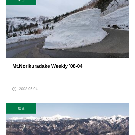
Mt.Norikuradake Weekly ’08-04
2008.05.04
景色