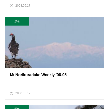
2008.05.17
景色
Mt.Norikuradake Weekly ’08-05
2008.05.17
景色