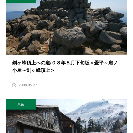
剣ヶ峰頂上への道/０８年５月下旬版＜畳平～肩ノ
小屋～剣ヶ峰頂上＞
2008.05.27
景色