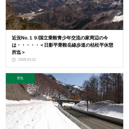
近況No.１９/国立乗鞍青少年交流の家周辺の今
は・・・・・＜日影平乗鞍岳線歩道の枯松平休憩
所迄＞
2008.03.22
景色