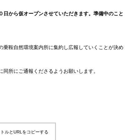
桜開花
０日から仮オープンさせていただきます。準備中のこと
エビの尻尾越しの展望
の乗鞍自然環境案内所に集約し広報していくことが決め
は・・・・・
に同所にご通報くださるようお願いします。
小屋のご利用は・・・・・
トルとURLをコピーする
エコーラインの除雪