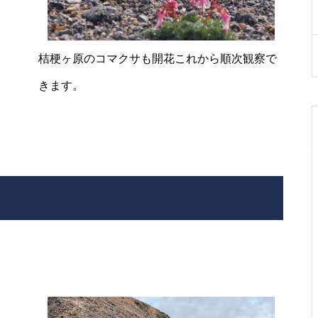
白いライチョウを見る
桔梗ヶ原のコマクサも開花これから順次観察で
きます。
頂上のライチョウの今
は・・・・・
御来光は