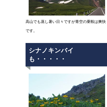
Mt.Norikuradake Weekly ’11-30
高山でも蒸し暑い日々ですが青空の乗鞍は爽快
です。
シナノキンバイ
雷鳥注目されてます。
も・・・・・
ライチョウの今は・・・