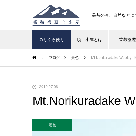
乗鞍の今、自然などに
のりくら便り
頂上小屋とは
乗鞍漫
ブログ
景色
Mt.Norikuradake Weekly ’1
高山植物
紅葉
2010.07.06
クロユリが咲いています
Mt.Norikuradake W
景色