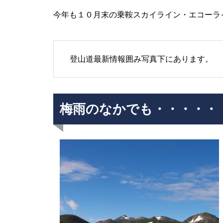
今年も１０月末の乗鞍スカイライン・エコーラ
紅葉少しはじまってます。
登山道最新情報囲み写真下にあります。
乗鞍岳紅葉情報２０１５①
梅雨のなかでも・・・・・
Mt.Norikuradake Weekly ’11-33