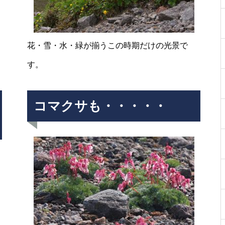
Mt.Norikuradake Weekly ’10-28
花・雪・水・緑が揃うこの時期だけの光景で
す。
コマクサも・・・・・
ライチョウは今
ライチョウの今は・・・