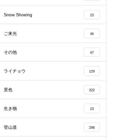
Snow Shoeing
23
Mt.Norikuradake Weekly ’10-27
ご来光
45
その他
47
番いのライチョウを・・・
ライチョウ
129
景色
322
生き物
23
ライチョウの今は・・・
登山道
298