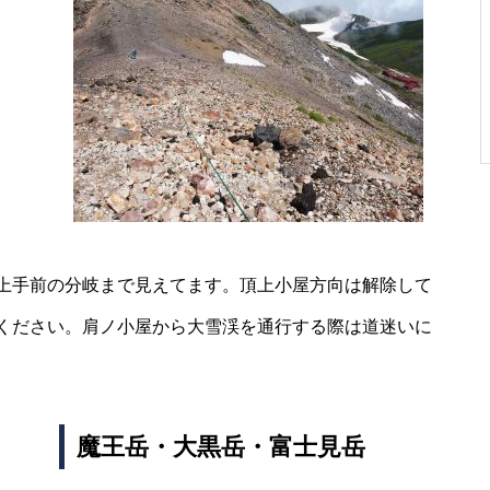
御来光は・・・・・
ご来光は・・・・・
上手前の分岐まで見えてます。頂上小屋方向は解除して
ください。肩ノ小屋から大雪渓を通行する際は道迷いに
魔王岳・大黒岳・富士見岳
ご来光は・・・・・