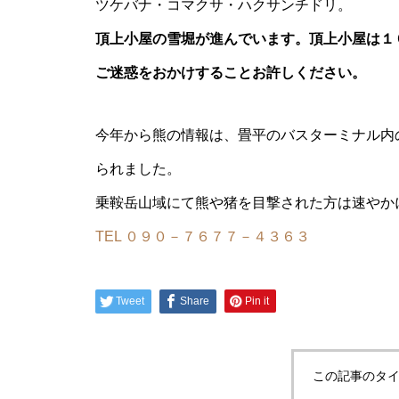
ツケバナ・コマクサ・ハクサンチドリ。
頂上小屋の雪堀が進んでいます。頂上小屋は１
ご迷惑をおかけすることお許しください。
今季一番の展望は・・・・・
今年から熊の情報は、畳平のバスターミナル内
られました。
乗鞍岳山域にて熊や猪を目撃された方は速やか
TEL ０９０－７６７７－４３６３
本日晴天
Tweet
Share
Pin it
この記事のタイ
エコーラインの除雪