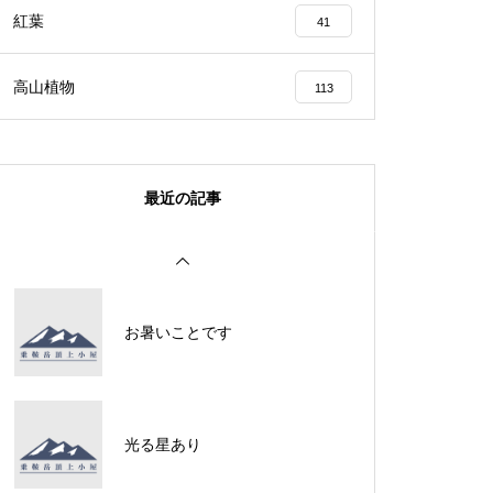
紅葉
41
ライチョウは・・・・・
高山植物
113
最近の記事
ライチョウは・・・・・
お暑いことです
御来光を遥拝
光る星あり