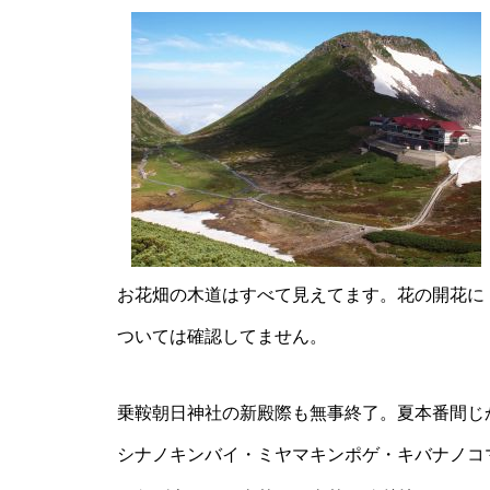
雪、雨、雪、雨 です。
お花畑の木道はすべて見えてます。花の開花に
桜開花始まる・・・
ついては確認してません。
乗鞍朝日神社の新殿際も無事終了。夏本番間じ
シナノキンバイ・ミヤマキンポゲ・キバナノコ
沈みゆく陽を受けて・・・・・