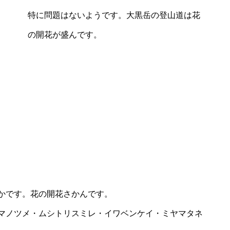
特に問題はないようです。大黒岳の登山道は花
の開花が盛んです。
冬の乗鞍岳頂上群
エビの尻尾越しに・・・・・
かです。花の開花さかんです。
マノツメ・ムシトリスミレ・イワベンケイ・ミヤマタネ
今年の乗鞍スカイライン最終の