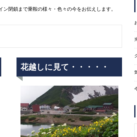
イン閉鎖まで乗鞍の様々・色々の今をお伝えします。
エビの尻尾越しに・・・・・
紅葉は・・・・・
花越しに見て・・・・・
Mt.Norikuradake Weekly ’11-32