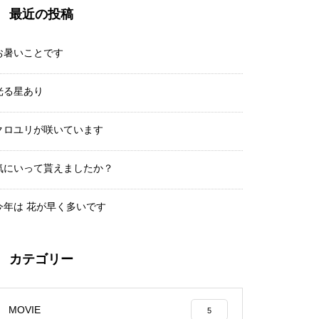
最近の投稿
乗鞍岳紅葉情報２０１５②
お暑いことです
光る星あり
クロユリが咲いています
紅葉と剣ヶ峰
気にいって貰えましたか？
今年は 花が早く多いです
Mt.Norikuradake Weekly ’11-31
カテゴリー
MOVIE
5