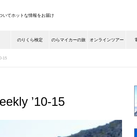
ついてホットな情報をお届け
遊
のりくら検定
のらマイカーの旅
オンラインツアー
0-15
ライチョウ
ご来光
景色
登山道
生き
草もみじしてます。
eekly ’10-15